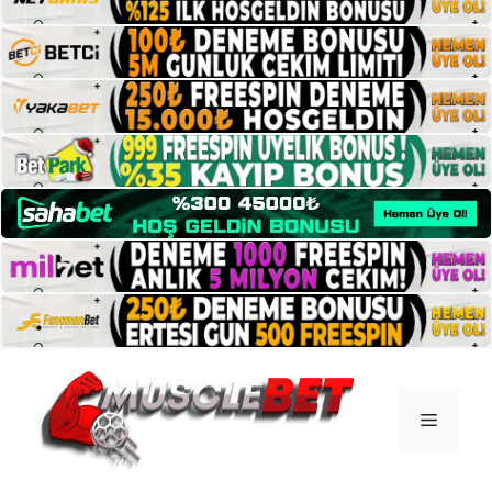
İçeriğe
atla
Menü