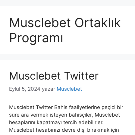
Musclebet Ortaklık
Programı
Musclebet Twitter
Eylül 5, 2024
yazar
Musclebet
Musclebet Twitter Bahis faaliyetlerine geçici bir
süre ara vermek isteyen bahisçiler, Musclebet
hesaplarını kapatmayı tercih edebilirler.
Musclebet hesabınızı devre dışı bırakmak için