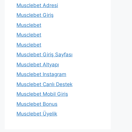
Musclebet Adresi
Musclebet Giriş
Musclebet
Musclebet
Musclebet
Musclebet Giriş Sayfası
Musclebet Altyapı
Musclebet Instagram
Musclebet Canlı Destek
Musclebet Mobil Giriş
Musclebet Bonus
Musclebet Üyelik