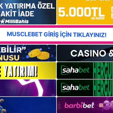
MUSCLEBET GİRİŞ İÇİN TIKLAYINIZ!