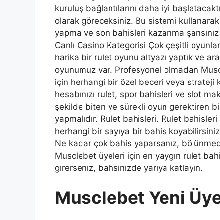
kuruluş bağlantılarını daha iyi başlatacak
olarak göreceksiniz. Bu sistemi kullanarak
yapma ve son bahisleri kazanma şansınız 
Canlı Casino Kategorisi Çok çeşitli oyunlar
harika bir rulet oyunu altyazı yaptık ve ar
oyunumuz var. Profesyonel olmadan Muscle
için herhangi bir özel beceri veya strate
hesabınızı rulet, spor bahisleri ve slot maki
şekilde biten ve sürekli oyun gerektiren b
yapmalıdır. Rulet bahisleri. Rulet bahisleri
herhangi bir sayıya bir bahis koyabilirsini
Ne kadar çok bahis yaparsanız, bölünmede
Musclebet üyeleri için en yaygın rulet bah
girerseniz, bahsinizde yarıya katlayın.
Musclebet Yeni Üye