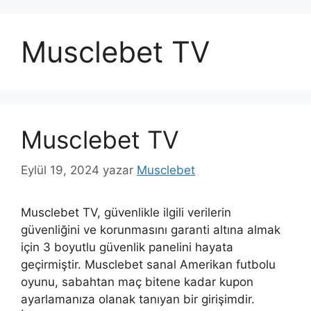
Musclebet TV
Musclebet TV
Eylül 19, 2024
yazar
Musclebet
Musclebet TV, güvenlikle ilgili verilerin
güvenliğini ve korunmasını garanti altına almak
için 3 boyutlu güvenlik panelini hayata
geçirmiştir. Musclebet sanal Amerikan futbolu
oyunu, sabahtan maç bitene kadar kupon
ayarlamanıza olanak tanıyan bir girişimdir.