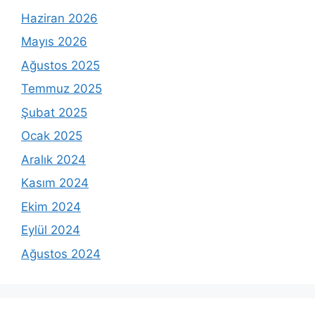
Haziran 2026
Mayıs 2026
Ağustos 2025
Temmuz 2025
Şubat 2025
Ocak 2025
Aralık 2024
Kasım 2024
Ekim 2024
Eylül 2024
Ağustos 2024