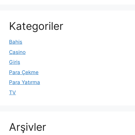
Kategoriler
Bahis
Casino
Giriş
Para Çekme
Para Yatırma
TV
Arşivler