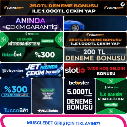
×
MUSCLEBET GİRİŞ İÇİN TIKLAYINIZ!