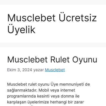
Musclebet Ücretsiz
Üyelik
Musclebet Rulet Oyunu
Ekim 3, 2024
yazar
Musclebet
Musclebet rulet oyunu Üye memnuniyeti de
sağlanmaktadır. Mobil veya internet
programlarında kesinti veya donma ile
karşılaşan üyelerimize herhangi bir zarar