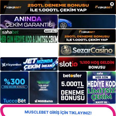
×
MUSCLEBET GİRİŞ İÇİN TIKLAYINIZ!