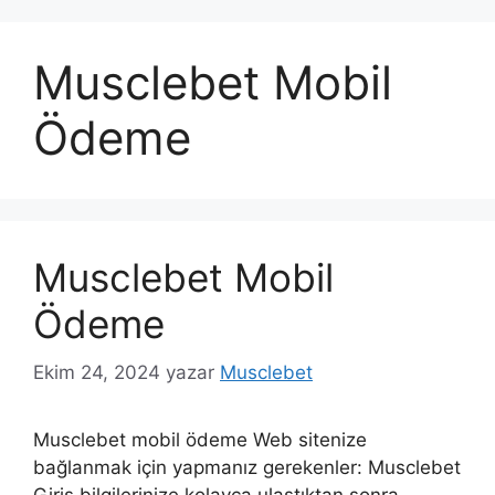
Musclebet Mobil
Ödeme
Musclebet Mobil
Ödeme
Ekim 24, 2024
yazar
Musclebet
Musclebet mobil ödeme Web sitenize
bağlanmak için yapmanız gerekenler: Musclebet