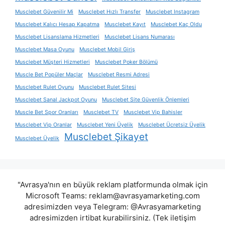
Musclebet Güvenilir Mi
Musclebet Hızlı Transfer
Musclebet Instagram
Musclebet Kalıcı Hesap Kapatma
Musclebet Kayıt
Musclebet Kaç Oldu
Musclebet Lisanslama Hizmetleri
Musclebet Lisans Numarası
Musclebet Masa Oyunu
Musclebet Mobil Giriş
Musclebet Müşteri Hizmetleri
Musclebet Poker Bölümü
Muscle Bet Popüler Maçlar
Musclebet Resmi Adresi
Musclebet Rulet Oyunu
Musclebet Rulet Sitesi
Musclebet Sanal Jackpot Oyunu
Musclebet Site Güvenlik Önlemleri
Muscle Bet Spor Oranları
Musclebet TV
Musclebet Vip Bahisler
Musclebet Vip Oranlar
Musclebet Yeni Üyelik
Musclebet Ücretsiz Üyelik
Musclebet Şikayet
Musclebet Üyelik
"Avrasya'nın en büyük reklam platformunda olmak için
Microsoft Teams:
reklam@avrasyamarketing.com
adresimizden veya Telegram: @Avrasyamarketing
adresimizden irtibat kurabilirsiniz. (Tek iletişim