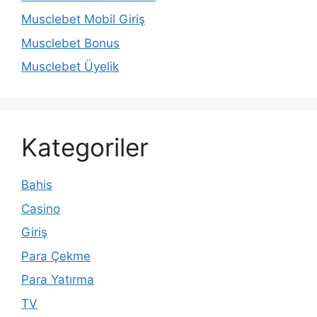
Musclebet Mobil Giriş
Musclebet Bonus
Musclebet Üyelik
Kategoriler
Bahis
Casino
Giriş
Para Çekme
Para Yatırma
TV