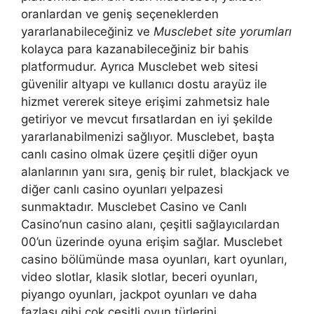
oranlardan ve geniş seçeneklerden
yararlanabileceğiniz ve
Musclebet site yorumları
kolayca para kazanabileceğiniz bir bahis
platformudur. Ayrıca Musclebet web sitesi
güvenilir altyapı ve kullanıcı dostu arayüz ile
hizmet vererek siteye erişimi zahmetsiz hale
getiriyor ve mevcut fırsatlardan en iyi şekilde
yararlanabilmenizi sağlıyor. Musclebet, başta
canlı casino olmak üzere çeşitli diğer oyun
alanlarının yanı sıra, geniş bir rulet, blackjack ve
diğer canlı casino oyunları yelpazesi
sunmaktadır. Musclebet Casino ve Canlı
Casino’nun casino alanı, çeşitli sağlayıcılardan
00’un üzerinde oyuna erişim sağlar. Musclebet
casino bölümünde masa oyunları, kart oyunları,
video slotlar, klasik slotlar, beceri oyunları,
piyango oyunları, jackpot oyunları ve daha
fazlası gibi çok çeşitli oyun türlerini