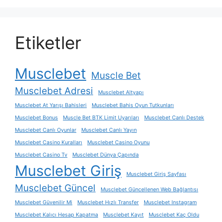
Etiketler
Musclebet
Muscle Bet
Musclebet Adresi
Musclebet Altyapı
Musclebet At Yarışı Bahisleri
Musclebet Bahis Oyun Tutkunları
Musclebet Bonus
Muscle Bet BTK Limit Uyarıları
Musclebet Canlı Destek
Musclebet Canlı Oyunlar
Musclebet Canlı Yayın
Musclebet Casino Kuralları
Musclebet Casino Oyunu
Musclebet Casino Tv
Musclebet Dünya Çapında
Musclebet Giriş
Musclebet Giriş Sayfası
Musclebet Güncel
Musclebet Güncellenen Web Bağlantısı
Musclebet Güvenilir Mi
Musclebet Hızlı Transfer
Musclebet Instagram
Musclebet Kalıcı Hesap Kapatma
Musclebet Kayıt
Musclebet Kaç Oldu