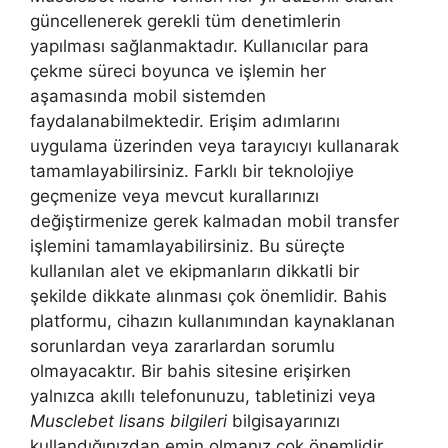
güncellenerek gerekli tüm denetimlerin
yapılması sağlanmaktadır. Kullanıcılar para
çekme süreci boyunca ve işlemin her
aşamasında mobil sistemden
faydalanabilmektedir. Erişim adımlarını
uygulama üzerinden veya tarayıcıyı kullanarak
tamamlayabilirsiniz. Farklı bir teknolojiye
geçmenize veya mevcut kurallarınızı
değiştirmenize gerek kalmadan mobil transfer
işlemini tamamlayabilirsiniz. Bu süreçte
kullanılan alet ve ekipmanların dikkatli bir
şekilde dikkate alınması çok önemlidir. Bahis
platformu, cihazın kullanımından kaynaklanan
sorunlardan veya zararlardan sorumlu
olmayacaktır. Bir bahis sitesine erişirken
yalnızca akıllı telefonunuzu, tabletinizi veya
Musclebet lisans bilgileri
bilgisayarınızı
kullandığınızdan emin olmanız çok önemlidir.