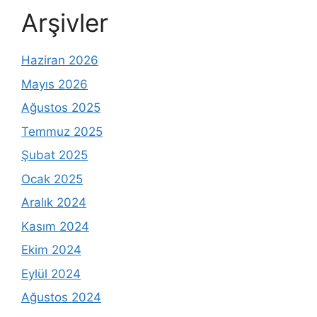
Arşivler
Haziran 2026
Mayıs 2026
Ağustos 2025
Temmuz 2025
Şubat 2025
Ocak 2025
Aralık 2024
Kasım 2024
Ekim 2024
Eylül 2024
Ağustos 2024