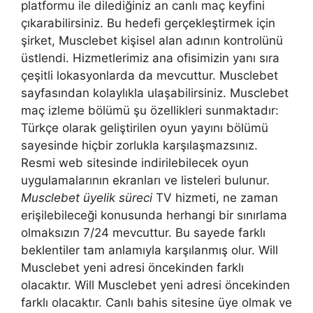
platformu ile dilediğiniz an canlı maç keyfini
çıkarabilirsiniz. Bu hedefi gerçekleştirmek için
şirket, Musclebet kişisel alan adının kontrolünü
üstlendi. Hizmetlerimiz ana ofisimizin yanı sıra
çeşitli lokasyonlarda da mevcuttur. Musclebet
sayfasından kolaylıkla ulaşabilirsiniz. Musclebet
maç izleme bölümü şu özellikleri sunmaktadır:
Türkçe olarak geliştirilen oyun yayını bölümü
sayesinde hiçbir zorlukla karşılaşmazsınız.
Resmi web sitesinde indirilebilecek oyun
uygulamalarının ekranları ve listeleri bulunur.
Musclebet üyelik süreci
TV hizmeti, ne zaman
erişilebileceği konusunda herhangi bir sınırlama
olmaksızın 7/24 mevcuttur. Bu sayede farklı
beklentiler tam anlamıyla karşılanmış olur. Will
Musclebet yeni adresi öncekinden farklı
olacaktır. Will Musclebet yeni adresi öncekinden
farklı olacaktır. Canlı bahis sitesine üye olmak ve